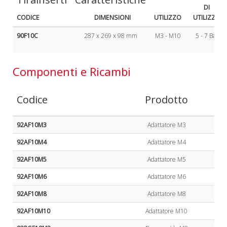
DI
CODICE
DIMENSIONI
UTILIZZO
UTILIZZO
90F10C
287 x 269 x 98 mm
M3 - M10
5 - 7 Bar
Componenti e Ricambi
Codice
Prodotto
92AF10M3
Adattatore M3
92AF10M4
Adattatore M4
92AF10M5
Adattatore M5
92AF10M6
Adattatore M6
92AF10M8
Adattatore M8
92AF10M10
Adattatore M10