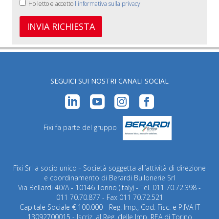
Ho letto e accetto
l'informativa sulla privacy
INVIA RICHIESTA
SEGUICI SUI NOSTRI CANALI SOCIAL
Fixi fa parte del gruppo
Fixi Srl a socio unico - Società soggetta all’attività di direzione
e coordinamento di Berardi Bullonerie Srl
Via Bellardi 40/A - 10146 Torino (Italy) - Tel. 011 70.72.398 -
011 70.70.877 - Fax 011 70.72.521
Capitale Sociale € 100.000 - Reg. Imp., Cod. Fisc. e P.IVA IT
13092700015 - Iscriz. al Reg. delle Imp. REA di Torino