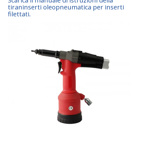
Scarica il manuale di istruzioni della
tiraninserti oleopneumatica per inserti
filettati.