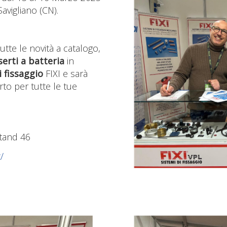
Savigliano (CN).
utte le novità a catalogo,
nserti a batteria
in
i fissaggio
FIXI e sarà
to per tutte le tue
Stand 46
/